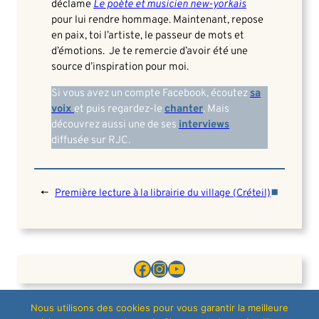
déclame
Le poète et musicien new-yorkais
pour lui rendre hommage. Maintenant, repose
en paix, toi l’artiste, le passeur de mots et
d’émotions. Je te remercie d’avoir été une
source d’inspiration pour moi.
Si vous avez un compte Facebook, écoutez
sa
voix
et puis regardez-le
chanter
. Mais
découvrez aussi une de ses
interviews
diffusée sur RJC.
■
←
Première lecture à la librairie du village (Créteil)
Facebook
Instagram
YouTube
Nous utilisons des cookies pour vous garantir la meilleure
© 2026 | Toute reproduction interdite sans