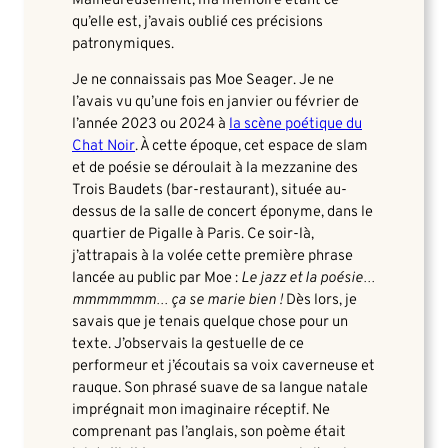
Malheureusement, ma mémoire étant ce
qu’elle est, j’avais oublié ces précisions
patronymiques.
Je ne connaissais pas Moe Seager. Je ne
l’avais vu qu’une fois en janvier ou février de
l’année 2023 ou 2024 à
la scène poétique du
Chat Noir
. À cette époque, cet espace de slam
et de poésie se déroulait à la mezzanine des
Trois Baudets (bar-restaurant), située au-
dessus de la salle de concert éponyme, dans le
quartier de Pigalle à Paris. Ce soir-là,
j’attrapais à la volée cette première phrase
lancée au public par Moe :
Le jazz et la poésie…
mmmmmmm… ça se marie bien !
Dès lors, je
savais que je tenais quelque chose pour un
texte. J’observais la gestuelle de ce
performeur et j’écoutais sa voix caverneuse et
rauque. Son phrasé suave de sa langue natale
imprégnait mon imaginaire réceptif. Ne
comprenant pas l’anglais, son poème était